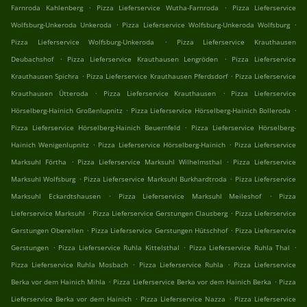
.
.
Farnroda Kahlenberg
Pizza Lieferservice Wutha-Farnroda
Pizza Lieferservice
.
.
Wolfsburg-Unkeroda Unkeroda
Pizza Lieferservice Wolfsburg-Unkeroda Wolfsburg
.
Pizza Lieferservice Wolfsburg-Unkeroda
Pizza Lieferservice Krauthausen
.
.
Deubachshof
Pizza Lieferservice Krauthausen Lengröden
Pizza Lieferservice
.
.
Krauthausen Spichra
Pizza Lieferservice Krauthausen Pferdsdorf
Pizza Lieferservice
.
.
Krauthausen Ütteroda
Pizza Lieferservice Krauthausen
Pizza Lieferservice
.
.
Hörselberg-Hainich Großenlupnitz
Pizza Lieferservice Hörselberg-Hainich Bolleroda
.
Pizza Lieferservice Hörselberg-Hainich Beuernfeld
Pizza Lieferservice Hörselberg-
.
.
Hainich Wenigenlupnitz
Pizza Lieferservice Hörselberg-Hainich
Pizza Lieferservice
.
.
Marksuhl Förtha
Pizza Lieferservice Marksuhl Wilhelmsthal
Pizza Lieferservice
.
.
Marksuhl Wolfsburg
Pizza Lieferservice Marksuhl Burkhardtroda
Pizza Lieferservice
.
.
Marksuhl Eckardtshausen
Pizza Lieferservice Marksuhl Meileshof
Pizza
.
.
Lieferservice Marksuhl
Pizza Lieferservice Gerstungen Clausberg
Pizza Lieferservice
.
.
Gerstungen Oberellen
Pizza Lieferservice Gerstungen Hütschhof
Pizza Lieferservice
.
.
.
Gerstungen
Pizza Lieferservice Ruhla Kittelsthal
Pizza Lieferservice Ruhla Thal
.
.
Pizza Lieferservice Ruhla Mosbach
Pizza Lieferservice Ruhla
Pizza Lieferservice
.
.
Berka vor dem Hainich Mihla
Pizza Lieferservice Berka vor dem Hainich Berka
Pizza
.
.
Lieferservice Berka vor dem Hainich
Pizza Lieferservice Nazza
Pizza Lieferservice