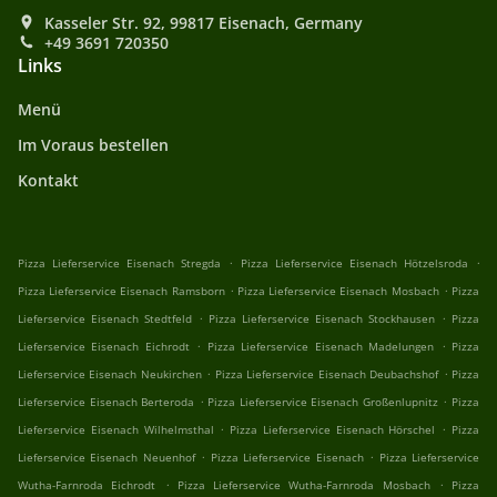
Kasseler Str. 92, 99817 Eisenach, Germany
+49 3691 720350
Links
Menü
Im Voraus bestellen
Kontakt
.
.
Pizza Lieferservice Eisenach Stregda
Pizza Lieferservice Eisenach Hötzelsroda
.
.
Pizza Lieferservice Eisenach Ramsborn
Pizza Lieferservice Eisenach Mosbach
Pizza
.
.
Lieferservice Eisenach Stedtfeld
Pizza Lieferservice Eisenach Stockhausen
Pizza
.
.
Lieferservice Eisenach Eichrodt
Pizza Lieferservice Eisenach Madelungen
Pizza
.
.
Lieferservice Eisenach Neukirchen
Pizza Lieferservice Eisenach Deubachshof
Pizza
.
.
Lieferservice Eisenach Berteroda
Pizza Lieferservice Eisenach Großenlupnitz
Pizza
.
.
Lieferservice Eisenach Wilhelmsthal
Pizza Lieferservice Eisenach Hörschel
Pizza
.
.
Lieferservice Eisenach Neuenhof
Pizza Lieferservice Eisenach
Pizza Lieferservice
.
.
Wutha-Farnroda Eichrodt
Pizza Lieferservice Wutha-Farnroda Mosbach
Pizza