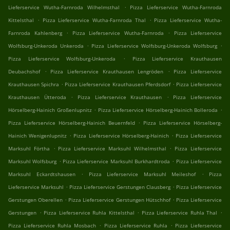
.
Lieferservice Wutha-Farnroda Wilhelmsthal
Pizza Lieferservice Wutha-Farnroda
.
.
Kittelsthal
Pizza Lieferservice Wutha-Farnroda Thal
Pizza Lieferservice Wutha-
.
.
Farnroda Kahlenberg
Pizza Lieferservice Wutha-Farnroda
Pizza Lieferservice
.
.
Wolfsburg-Unkeroda Unkeroda
Pizza Lieferservice Wolfsburg-Unkeroda Wolfsburg
.
Pizza Lieferservice Wolfsburg-Unkeroda
Pizza Lieferservice Krauthausen
.
.
Deubachshof
Pizza Lieferservice Krauthausen Lengröden
Pizza Lieferservice
.
.
Krauthausen Spichra
Pizza Lieferservice Krauthausen Pferdsdorf
Pizza Lieferservice
.
.
Krauthausen Ütteroda
Pizza Lieferservice Krauthausen
Pizza Lieferservice
.
.
Hörselberg-Hainich Großenlupnitz
Pizza Lieferservice Hörselberg-Hainich Bolleroda
.
Pizza Lieferservice Hörselberg-Hainich Beuernfeld
Pizza Lieferservice Hörselberg-
.
.
Hainich Wenigenlupnitz
Pizza Lieferservice Hörselberg-Hainich
Pizza Lieferservice
.
.
Marksuhl Förtha
Pizza Lieferservice Marksuhl Wilhelmsthal
Pizza Lieferservice
.
.
Marksuhl Wolfsburg
Pizza Lieferservice Marksuhl Burkhardtroda
Pizza Lieferservice
.
.
Marksuhl Eckardtshausen
Pizza Lieferservice Marksuhl Meileshof
Pizza
.
.
Lieferservice Marksuhl
Pizza Lieferservice Gerstungen Clausberg
Pizza Lieferservice
.
.
Gerstungen Oberellen
Pizza Lieferservice Gerstungen Hütschhof
Pizza Lieferservice
.
.
.
Gerstungen
Pizza Lieferservice Ruhla Kittelsthal
Pizza Lieferservice Ruhla Thal
.
.
Pizza Lieferservice Ruhla Mosbach
Pizza Lieferservice Ruhla
Pizza Lieferservice