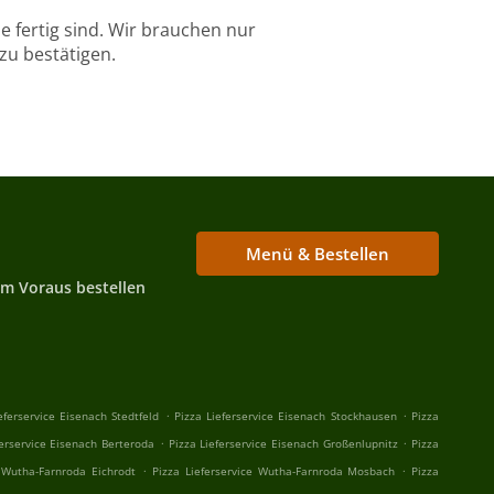
 fertig sind. Wir brauchen nur
zu bestätigen.
Menü & Bestellen
Im Voraus bestellen
.
.
eferservice Eisenach Stedtfeld
Pizza Lieferservice Eisenach Stockhausen
Pizza
.
.
ferservice Eisenach Berteroda
Pizza Lieferservice Eisenach Großenlupnitz
Pizza
.
.
e Wutha-Farnroda Eichrodt
Pizza Lieferservice Wutha-Farnroda Mosbach
Pizza