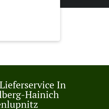
Lieferservice In
lberg-Hainich
nlupnitz