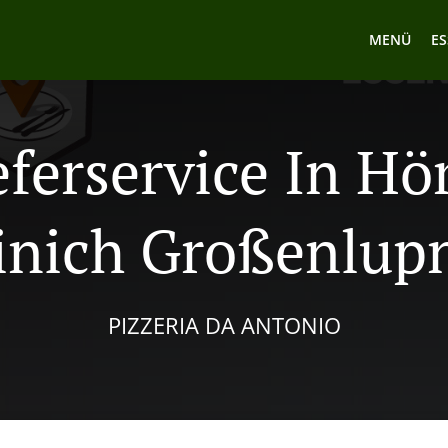
MENÜ
ES
eferservice In Hö
inich Großenlupn
PIZZERIA DA ANTONIO