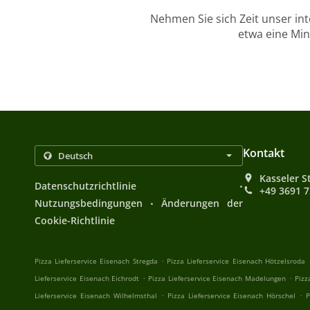
Nehmen Sie sich Zeit unser in
etwa eine Min
Kontakt
Kasseler S
.
Datenschutzrichtlinie
+49 3691 
.
Nutzungsbedingungen
Änderungen der
Cookie-Richtlinie
.
Pizza Lieferservice Eisenach Stregda
Pizza Lieferservice Eisenach Hötzelsroda
.
.
Lieferservice Eisenach Eichrodt
Pizza Lieferservice Eisenach Madelungen
Pizz
.
.
Lieferservice Eisenach Wilhelmsthal
Pizza Lieferservice Eisenach Hörschel
P