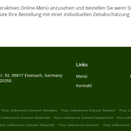
teraktives Online-Menü anzusehen und bestellen Sie wenn Sie
ute Ihre Bestellung mit einer individuellen Zeitabschätzung 
Links
tr. 92, 99817 Eisenach, Germany
Menü
720350
Kontakt
.
.
.
Pizza Lieferservice Eisenach Ramsborn
Pizza Lieferservice Eisenach Mosbach
Pizza Li
.
.
a Lieferservice Eisenach Neukirchen
Pizza Lieferservice Eisenach Deubachshof
Pizza Lie
.
.
izza Lieferservice Eisenach Neuenhof
Pizza Lieferservice Eisenach
Pizza Lieferservic