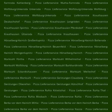
.
.
Farnroda Kahlenberg
Pizza Lieferservice Wutha-Farnroda
Pizza Lieferservice
.
.
Wolfsburg-Unkeroda Unkeroda
Pizza Lieferservice Wolfsburg-Unkeroda Wolfsburg
.
Pizza Lieferservice Wolfsburg-Unkeroda
Pizza Lieferservice Krauthausen
.
.
Deubachshof
Pizza Lieferservice Krauthausen Lengröden
Pizza Lieferservice
.
.
Krauthausen Spichra
Pizza Lieferservice Krauthausen Pferdsdorf
Pizza Lieferservice
.
.
Krauthausen Ütteroda
Pizza Lieferservice Krauthausen
Pizza Lieferservice
.
.
Hörselberg-Hainich Großenlupnitz
Pizza Lieferservice Hörselberg-Hainich Bolleroda
.
Pizza Lieferservice Hörselberg-Hainich Beuernfeld
Pizza Lieferservice Hörselberg-
.
.
Hainich Wenigenlupnitz
Pizza Lieferservice Hörselberg-Hainich
Pizza Lieferservice
.
.
Marksuhl Förtha
Pizza Lieferservice Marksuhl Wilhelmsthal
Pizza Lieferservice
.
.
Marksuhl Wolfsburg
Pizza Lieferservice Marksuhl Burkhardtroda
Pizza Lieferservice
.
.
Marksuhl Eckardtshausen
Pizza Lieferservice Marksuhl Meileshof
Pizza
.
.
Lieferservice Marksuhl
Pizza Lieferservice Gerstungen Clausberg
Pizza Lieferservice
.
.
Gerstungen Oberellen
Pizza Lieferservice Gerstungen Hütschhof
Pizza Lieferservice
.
.
.
Gerstungen
Pizza Lieferservice Ruhla Kittelsthal
Pizza Lieferservice Ruhla Thal
.
.
Pizza Lieferservice Ruhla Mosbach
Pizza Lieferservice Ruhla
Pizza Lieferservice
.
.
Berka vor dem Hainich Mihla
Pizza Lieferservice Berka vor dem Hainich Berka
Pizza
.
.
Lieferservice Berka vor dem Hainich
Pizza Lieferservice Nazza
Pizza Lieferservice