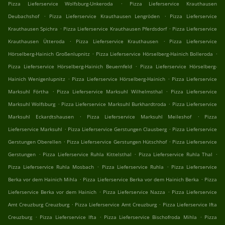
.
Pizza Lieferservice Wolfsburg-Unkeroda
Pizza Lieferservice Krauthausen
.
.
Deubachshof
Pizza Lieferservice Krauthausen Lengröden
Pizza Lieferservice
.
.
Krauthausen Spichra
Pizza Lieferservice Krauthausen Pferdsdorf
Pizza Lieferservice
.
.
Krauthausen Ütteroda
Pizza Lieferservice Krauthausen
Pizza Lieferservice
.
.
Hörselberg-Hainich Großenlupnitz
Pizza Lieferservice Hörselberg-Hainich Bolleroda
.
Pizza Lieferservice Hörselberg-Hainich Beuernfeld
Pizza Lieferservice Hörselberg-
.
.
Hainich Wenigenlupnitz
Pizza Lieferservice Hörselberg-Hainich
Pizza Lieferservice
.
.
Marksuhl Förtha
Pizza Lieferservice Marksuhl Wilhelmsthal
Pizza Lieferservice
.
.
Marksuhl Wolfsburg
Pizza Lieferservice Marksuhl Burkhardtroda
Pizza Lieferservice
.
.
Marksuhl Eckardtshausen
Pizza Lieferservice Marksuhl Meileshof
Pizza
.
.
Lieferservice Marksuhl
Pizza Lieferservice Gerstungen Clausberg
Pizza Lieferservice
.
.
Gerstungen Oberellen
Pizza Lieferservice Gerstungen Hütschhof
Pizza Lieferservice
.
.
.
Gerstungen
Pizza Lieferservice Ruhla Kittelsthal
Pizza Lieferservice Ruhla Thal
.
.
Pizza Lieferservice Ruhla Mosbach
Pizza Lieferservice Ruhla
Pizza Lieferservice
.
.
Berka vor dem Hainich Mihla
Pizza Lieferservice Berka vor dem Hainich Berka
Pizza
.
.
Lieferservice Berka vor dem Hainich
Pizza Lieferservice Nazza
Pizza Lieferservice
.
.
Amt Creuzburg Creuzburg
Pizza Lieferservice Amt Creuzburg
Pizza Lieferservice Ifta
.
.
.
Creuzburg
Pizza Lieferservice Ifta
Pizza Lieferservice Bischofroda Mihla
Pizza